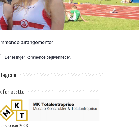
mmende arrangementer
Der er ingen kommende begivenheder.
ice
stagram
k for støtte
ite sponsor 2023