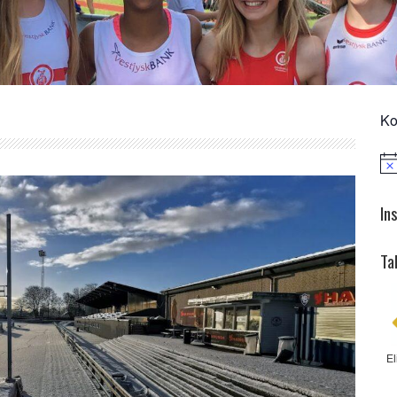
Ko
Not
In
Ta
El