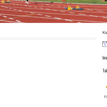
Ko
Not
In
Ta
El