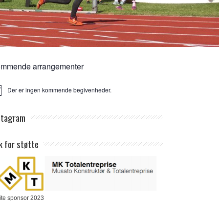
mmende arrangementer
Der er ingen kommende begivenheder.
ice
stagram
k for støtte
ite sponsor 2023