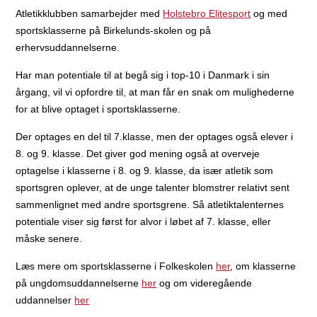
Atletikklubben samarbejder med
Holstebro Elitesport
og med
sportsklasserne på Birkelunds-skolen og på
erhervsuddannelserne.
Har man potentiale til at begå sig i top-10 i Danmark i sin
årgang, vil vi opfordre til, at man får en snak om mulighederne
for at blive optaget i sportsklasserne.
Der optages en del til 7.klasse, men der optages også elever i
8. og 9. klasse. Det giver god mening også at overveje
optagelse i klasserne i 8. og 9. klasse, da især atletik som
sportsgren oplever, at de unge talenter blomstrer relativt sent
sammenlignet med andre sportsgrene. Så atletiktalenternes
potentiale viser sig først for alvor i løbet af 7. klasse, eller
måske senere.
Læs mere om sportsklasserne i Folkeskolen
her
, om klasserne
på ungdomsuddannelserne
her
og om videregående
uddannelser
her