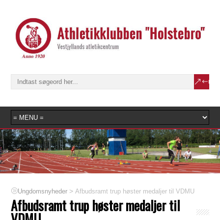
>
Afbudsramt trup høster medaljer til VDMU
Ungdomsnyheder
Afbudsramt trup høster medaljer til
VDMU