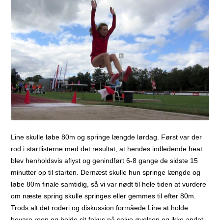
Line skulle løbe 80m og springe længde lørdag. Først var der
rod i startlisterne med det resultat, at hendes indledende heat
blev henholdsvis aflyst og genindført 6-8 gange de sidste 15
minutter op til starten. Dernæst skulle hun springe længde og
løbe 80m finale samtidig, så vi var nødt til hele tiden at vurdere
om næste spring skulle springes eller gemmes til efter 80m.
Trods alt det roderi og diskussion formåede Line at holde
bevare roen og holde sit fokus på selve øvelsen og ikke andet.