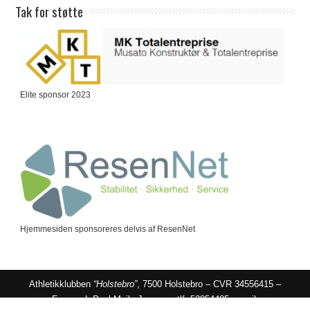
Tak for støtte
Elite sponsor 2023
Hjemmesiden sponsoreres delvis af ResenNet
Athletikklubben
“Holstebro”
, 7500 Holstebro – CVR 34556415 –
Formand: Poul Mejls Jensen – tlf: 53854485 – mail: