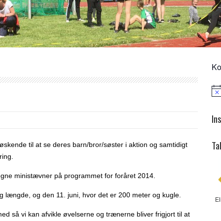
Ko
Not
In
Ta
kende til at se deres barn/bror/søster i aktion og samtidigt
ring.
s egne ministævner på programmet for foråret 2014.
og længde, og den 11. juni, hvor det er 200 meter og kugle.
El
ed så vi kan afvikle øvelserne og trænerne bliver frigjort til at