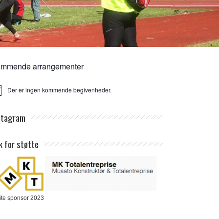
mmende arrangementer
Der er ingen kommende begivenheder.
ice
stagram
k for støtte
ite sponsor 2023