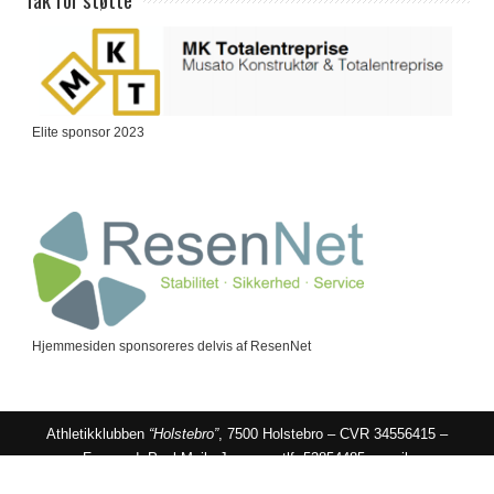
Elite sponsor 2023
Hjemmesiden sponsoreres delvis af ResenNet
Athletikklubben
“Holstebro”
, 7500 Holstebro – CVR 34556415 –
Formand: Poul Mejls Jensen – tlf: 53854485 – mail:
formand@akholstebro.dk