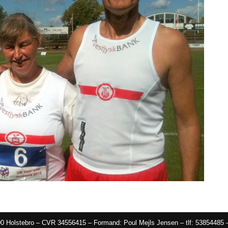
00 Holstebro – CVR 34556415 – Formand: Poul Mejls Jensen – tlf: 53854485 