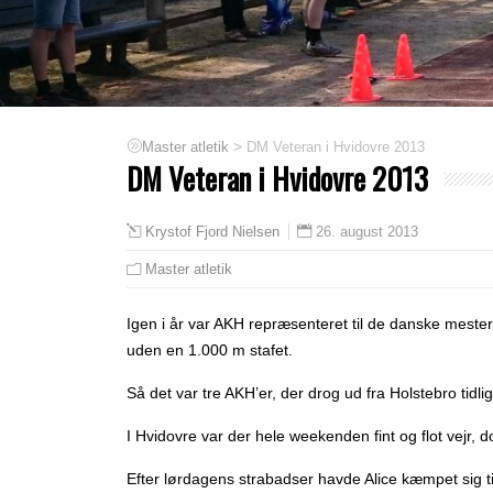
>
DM Veteran i Hvidovre 2013
Master atletik
DM Veteran i Hvidovre 2013
26. august 2013
Krystof Fjord Nielsen
Master atletik
Igen i år var AKH repræsenteret til de danske mester
uden en 1.000 m stafet.
Så det var tre AKH’er, der drog ud fra Holstebro tidl
I Hvidovre var der hele weekenden fint og flot vejr,
Efter lørdagens strabadser havde Alice kæmpet sig til