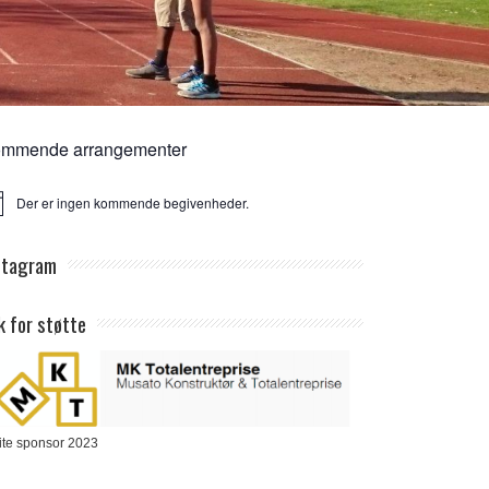
mmende arrangementer
Der er ingen kommende begivenheder.
ice
stagram
k for støtte
ite sponsor 2023