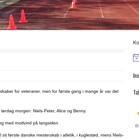
Ko
Not
In
Ta
skaber for veteraner, men for første gang i mange år var det
ig lørdag morgen: Niels-Peter, Alice og Benny.
 dog med modvind på langsiden.
El
 sit første danske mesterskab i atletik, i kuglestød, mens Niels-