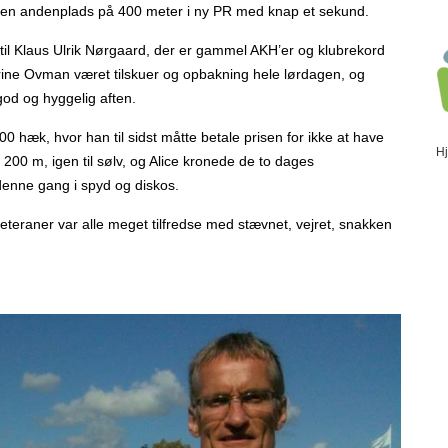
y en andenplads på 400 meter i ny PR med knap et sekund.
og til Klaus Ulrik Nørgaard, der er gammel AKH’er og klubrekord
ne Ovman været tilskuer og opbakning hele lørdagen, og
 god og hyggelig aften.
hæk, hvor han til sidst måtte betale prisen for ikke at have
H
y 200 m, igen til sølv, og Alice kronede de to dages
enne gang i spyd og diskos.
 veteraner var alle meget tilfredse med stævnet, vejret, snakken