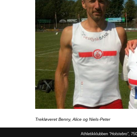
Trekløveret Benny, Alice og Niels-Peter
Athletikklubben
“Holstebro”
, 75