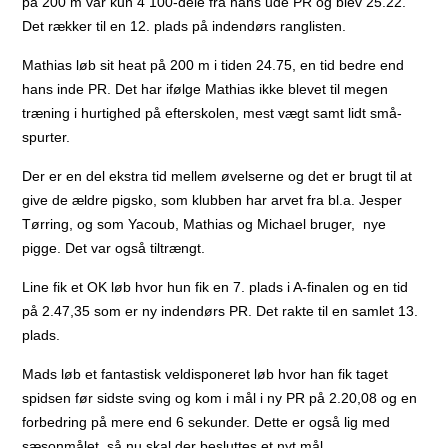
på 200 m var kun 4 100-dele fra hans ude PR og blev 25.22.
Det rækker til en 12. plads på indendørs ranglisten.
Mathias løb sit heat på 200 m i tiden 24.75, en tid bedre end
hans inde PR. Det har ifølge Mathias ikke blevet til megen
træning i hurtighed på efterskolen, mest vægt samt lidt små-
spurter.
Der er en del ekstra tid mellem øvelserne og det er brugt til at
give de ældre pigsko, som klubben har arvet fra bl.a. Jesper
Tørring, og som Yacoub, Mathias og Michael bruger, nye
pigge. Det var også tiltrængt.
Line fik et OK løb hvor hun fik en 7. plads i A-finalen og en tid
på 2.47,35 som er ny indendørs PR. Det rakte til en samlet 13.
plads.
Mads løb et fantastisk veldisponeret løb hvor han fik taget
spidsen før sidste sving og kom i mål i ny PR på 2.20,08 og en
forbedring på mere end 6 sekunder. Dette er også lig med
sæsonmålet, så nu skal der besluttes et nyt mål.