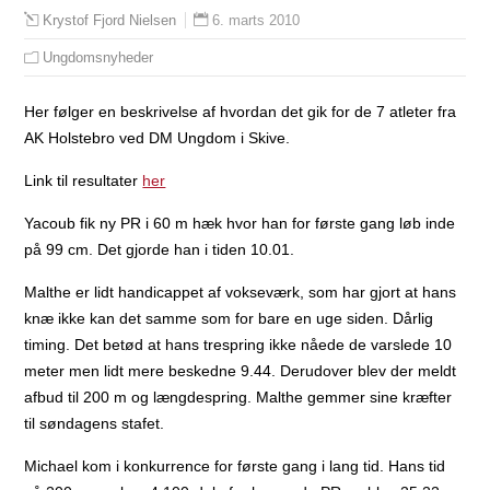
6. marts 2010
Krystof Fjord Nielsen
Ungdomsnyheder
Her følger en beskrivelse af hvordan det gik for de 7 atleter fra
AK Holstebro ved DM Ungdom i Skive.
Link til resultater
her
Yacoub fik ny PR i 60 m hæk hvor han for første gang løb inde
på 99 cm. Det gjorde han i tiden 10.01.
Malthe er lidt handicappet af vokseværk, som har gjort at hans
knæ ikke kan det samme som for bare en uge siden. Dårlig
timing. Det betød at hans trespring ikke nåede de varslede 10
meter men lidt mere beskedne 9.44. Derudover blev der meldt
afbud til 200 m og længdespring. Malthe gemmer sine kræfter
til søndagens stafet.
Michael kom i konkurrence for første gang i lang tid. Hans tid