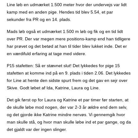
Line løb en udmærket 1.500 meter hvor der undervejs var lidt
kamp med en anden pige. Hendes tid blev 5.54, et par
sekunder fra PR og en 14. plads.
Mads løb også et udmærket 1.500 m løb og fik og en tid lidt
over PR. Der var megen mere positions-kamp end han tidligere
har prøvet og det betød at han til tider blev lukket inde. Det er
en værdifuld erfaring at tage med videre.
P15 stafetten: Så er stævnet slut! Det lykkedes for pige 15
stafetten at komme ind på en 9. plads i tiden 2.06. Det lykkedes
for Line at hente den sidste spurt frem og det gav en sejr over
Skive. Godt løbet af Ida, Katrine, Laura og Line.
Det gik først op for Laura og Katrine et par timer før starten, at
de skulle løbe mod nogen, der var 2-3 år ældre end dem selv,
og det gjorde ikke Katrine mindre nervøs. Vi gennemgik hvor
man skulle stå, og hvor man skulle løbe ind et par gange, og da
det gjaldt var der ingen slinger.