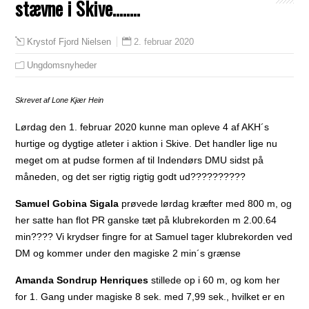
stævne i Skive……..
2. februar 2020
Krystof Fjord Nielsen
Ungdomsnyheder
Skrevet af Lone Kjær Hein
Lørdag den 1. februar 2020 kunne man opleve 4 af AKH´s
hurtige og dygtige atleter i aktion i Skive. Det handler lige nu
meget om at pudse formen af til Indendørs DMU sidst på
måneden, og det ser rigtig rigtig godt ud
?
?
?
?
??
??
??
Samuel Gobina Sigala
prøvede lørdag kræfter med 800 m, og
her satte han flot PR ganske tæt på klubrekorden m 2.00.64
min
?
?
??
Vi krydser fingre for at Samuel tager klubrekorden ved
DM og kommer under den magiske 2
min´s grænse
Amanda Sondrup Henriques
stillede op i 60 m, og kom her
for 1. Gang under magiske 8 sek. med 7,99 sek., hvilket er en