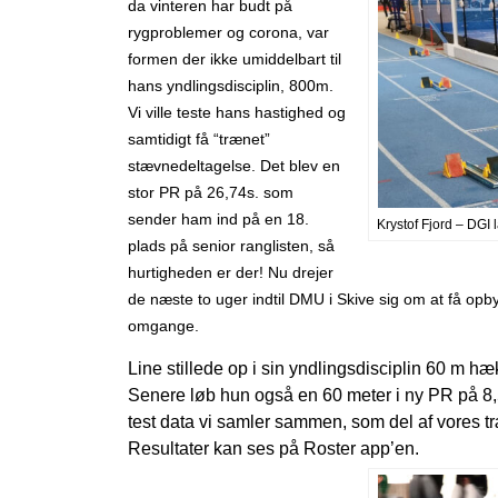
da vinteren har budt på
rygproblemer og corona, var
formen der ikke umiddelbart til
hans yndlingsdisciplin, 800m.
Vi ville teste hans hastighed og
samtidigt få “trænet”
stævnedeltagelse. Det blev en
stor PR på 26,74s. som
sender ham ind på en 18.
Krystof Fjord – DGI
plads på senior ranglisten, så
hurtigheden er der! Nu drejer
de næste to uger indtil DMU i Skive sig om at få opb
omgange.
Line stillede op i sin yndlingsdisciplin 60 m 
Senere løb hun også en 60 meter i ny PR på 8,5
test data vi samler sammen, som del af vores tr
Resultater kan ses på Roster app’en.