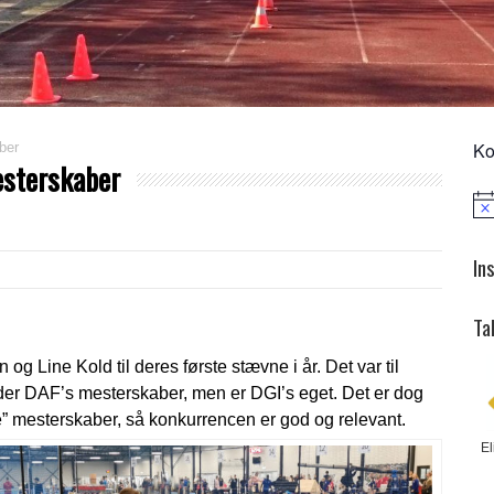
Ko
ber
esterskaber
Not
In
Ta
en
og
Line Kold
til deres første stævne i år. Det var til
er DAF’s mesterskaber, men er DGI’s eget. Det er dog
e” mesterskaber, så konkurrencen er god og relevant.
El