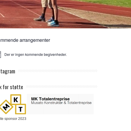
mmende arrangementer
Der er ingen kommende begivenheder.
ice
stagram
k for støtte
ite sponsor 2023