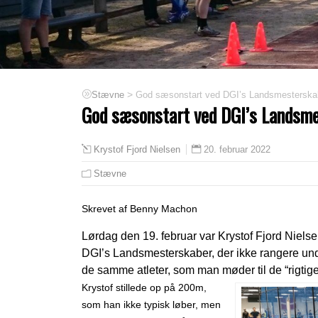
>
God sæsonstart ved DGI’s Landsmesterska
Stævne
God sæsonstart ved DGI’s Landsm
20. februar 2022
Krystof Fjord Nielsen
Stævne
Skrevet af Benny Machon
Lørdag den 19. februar var
Krystof Fjord Niels
DGI’s Landsmesterskaber, der ikke rangere und
de samme atleter, som man møder til de “rigtig
Krystof stillede op på 200m,
som han ikke typisk løber, men