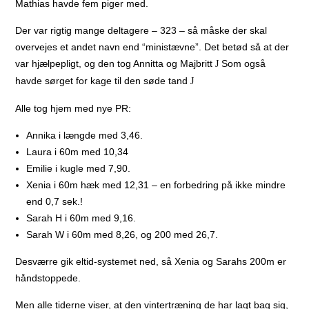
Mathias havde fem piger med.
Der var rigtig mange deltagere – 323 – så måske der skal
overvejes et andet navn end “ministævne”. Det betød så at der
var hjælpepligt, og den tog Annitta og Majbritt
Som også
J
havde sørget for kage til den søde tand
J
Alle tog hjem med nye PR:
Annika i længde med 3,46.
Laura i 60m med 10,34
Emilie i kugle med 7,90.
Xenia i 60m hæk med 12,31 – en forbedring på ikke mindre
end 0,7 sek.!
Sarah H i 60m med 9,16.
Sarah W i 60m med 8,26, og 200 med 26,7.
Desværre gik eltid-systemet ned, så Xenia og Sarahs 200m er
håndstoppede.
Men alle tiderne viser, at den vintertræning de har lagt bag sig,