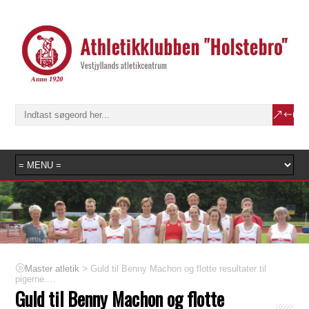
>
Guld til Benny Machon og flotte resultater til
Master atletik
pigerne….
Guld til Benny Machon og flotte