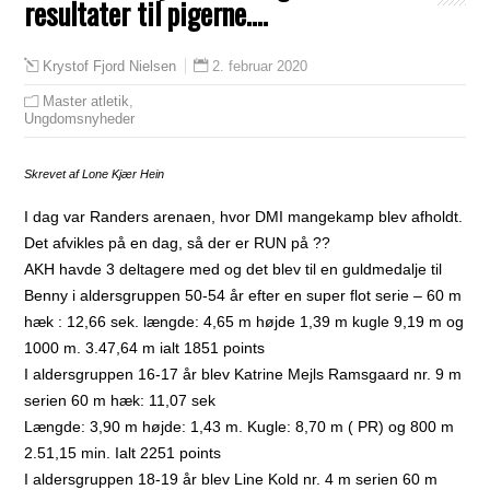
resultater til pigerne….
2. februar 2020
Krystof Fjord Nielsen
Master atletik
,
Ungdomsnyheder
Skrevet af Lone Kjær Hein
I dag var Randers arenaen, hvor DMI mangekamp blev afholdt.
Det afvikles på en dag, så der er RUN på
?
?
AKH havde 3 deltagere med og det blev til en guldmedalje til
Benny i aldersgruppen 50-54 år efter en super flot serie – 60 m
hæk : 12,66 sek. længde: 4,65 m højde 1,39 m kugle 9,19 m og
1000 m. 3.47,64 m ialt 1851 points
I aldersgruppen 16-17 år blev Katrine Mejls Ramsgaard nr. 9 m
serien 60 m hæk: 11,07 sek
Længde: 3,90 m højde: 1,43 m. Kugle: 8,70 m ( PR) og 800 m
2.51,15 min. Ialt 2251 points
I aldersgruppen 18-19 år blev Line Kold nr. 4 m serien 60 m