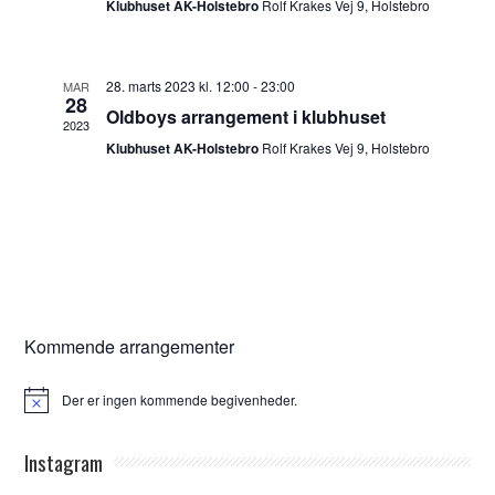
n
i
Klubhuset AK-Holstebro
Rolf Krakes Vej 9, Holstebro
a
a
s
f
n
f
i
B
v
28. marts 2023 kl. 12:00
-
23:00
MAR
n
e
28
i
Oldboys arrangement i klubhuset
g
2023
g
s
e
Klubhuset AK-Holstebro
Rolf Krakes Vej 9, Holstebro
i
n
r
v
N
i
a
e
n
v
n
g
i
h
e
g
e
r
a
d
t
Kommende arrangementer
i
e
o
r
n
Der er ingen kommende begivenheder.
Notice
Instagram