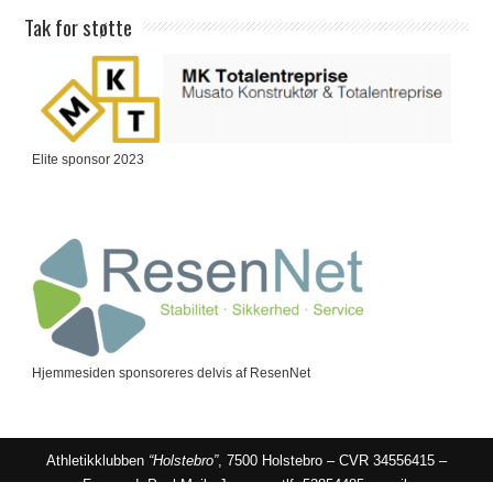
Tak for støtte
Elite sponsor 2023
Hjemmesiden sponsoreres delvis af ResenNet
Athletikklubben
“Holstebro”
, 7500 Holstebro – CVR 34556415 –
Formand: Poul Mejls Jensen – tlf: 53854485 – mail: