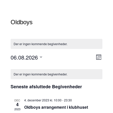
Oldboys
Der er ingen kommende begivenheder.
N
B
06.08.2026
Måned
e
a
Vælg
g
K
v
dato.
i
a
i
Der er ingen kommende begivenheder.
v
l
g
e
e
Seneste afsluttede Begivenheder
a
n
n
h
t
e
d
i
4. december 2023 kl. 10:00
-
23:30
DEC
d
4
e
o
Oldboys arrangement i klubhuset
V
2023
r