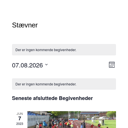
Stævner
Der er ingen kommende begivenheder.
N
B
07.08.2026
Måned
e
a
Vælg
g
K
v
dato.
i
a
i
Der er ingen kommende begivenheder.
v
l
g
e
e
Seneste afsluttede Begivenheder
a
n
n
h
t
e
d
i
JUN
d
7
e
o
V
2023
r