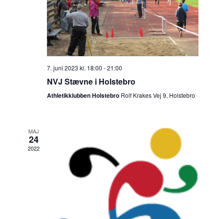
n
i
a
a
s
f
n
f
i
B
v
n
e
i
g
g
s
e
7. juni 2023 kl. 18:00
-
21:00
i
n
r
NVJ Stævne i Holstebro
v
N
i
a
e
n
Athletikklubben Holstebro
Rolf Krakes Vej 9, Holstebro
v
n
g
i
h
e
g
e
MAJ
r
a
24
d
t
2022
i
e
o
r
n