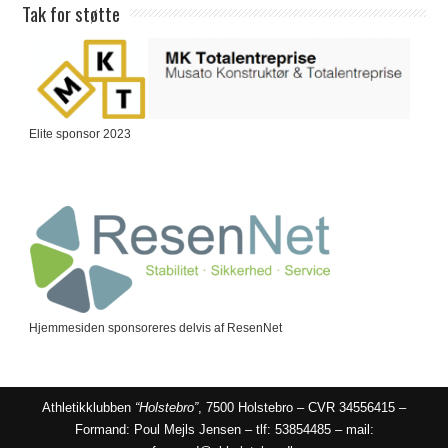
Tak for støtte
Elite sponsor 2023
Hjemmesiden sponsoreres delvis af ResenNet
Athletikklubben
“Holstebro”
, 7500 Holstebro – CVR 34556415 –
Formand: Poul Mejls Jensen – tlf: 53854485 – mail: