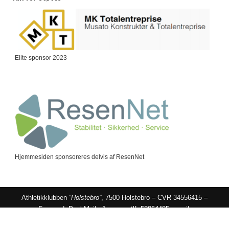
Elite sponsor 2023
Hjemmesiden sponsoreres delvis af ResenNet
Athletikklubben
“Holstebro”
, 7500 Holstebro – CVR 34556415 –
Formand: Poul Mejls Jensen – tlf: 53854485 – mail:
formand@akholstebro.dk