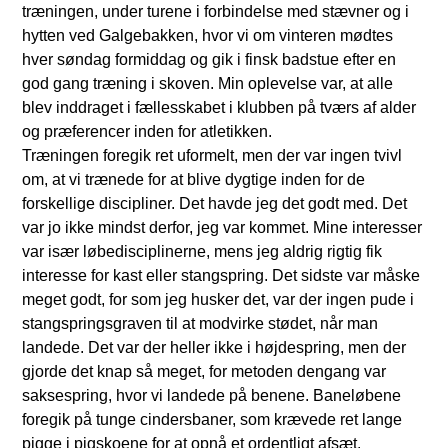
træningen, under turene i forbindelse med stævner og i
hytten ved Galgebakken, hvor vi om vinteren mødtes
hver søndag formiddag og gik i finsk badstue efter en
god gang træning i skoven. Min oplevelse var, at alle
blev inddraget i fællesskabet i klubben på tværs af alder
og præferencer inden for atletikken.
Træningen foregik ret uformelt, men der var ingen tvivl
om, at vi trænede for at blive dygtige inden for de
forskellige discipliner. Det havde jeg det godt med. Det
var jo ikke mindst derfor, jeg var kommet. Mine interesser
var især løbedisciplinerne, mens jeg aldrig rigtig fik
interesse for kast eller stangspring. Det sidste var måske
meget godt, for som jeg husker det, var der ingen pude i
stangspringsgraven til at modvirke stødet, når man
landede. Det var der heller ikke i højdespring, men der
gjorde det knap så meget, for metoden dengang var
saksespring, hvor vi landede på benene. Baneløbene
foregik på tunge cindersbaner, som krævede ret lange
pigge i pigskoene for at opnå et ordentligt afsæt.