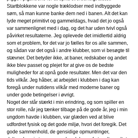
Startblokkene var nogle træklodser med indbyggede
søm, så man kunne banke dem ned i banen. Alt det kan
lyde meget primitivt og gammeldags, hvad det jo også
var sammenlignet med i dag, og det har uden tvivl også
påvirket resultaterne. Jeg oplevede det imidlertid aldrig
som et problem, for det var jo fælles for os alle sammen,
og sådan var det også i andre klubber, som vi besøgte til
stævner. Det betyder ikke, at baner, redskaber og andet
ikke blev passet og plejet for at give os de bedste
muligheder for at opnå gode resultater. Men det var den
tids vilkår. Jeg håber, at arbejdet i klubben i dag kan
foregå under nutidens vilkår med moderne baner og
under gode betingelser i øvrigt.
Noget der står stærkt i min erindring, og som spiller en
stor rolle, når jeg tænker tilbage på de gode år, jeg i min
ungdom havde i klubben, var glæden ved at blive
udfordret fysisk og det gode miljø, hvori det foregik. Det
gode sammenhold, de gensidige opmuntringer,