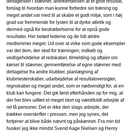
deltagelsen i stævner, anerkendelsen af et godt resultat,
forslag til hvordan man kunne forbedre sin træning og
meget andet var med til at skabe et godt miljø, som i høj
grad var fremmende for lysten til at dyrke atletik og
dermed også for bestræbelserne for at opnå gode
resultater. Her betød lederne og de lidt ældre
medlemmer meget. Ud over at virke som gode eksempler
var det dem, der stod for træningen, indkøb og
vedligeholdelse af redskaber, tilmelding og aftaler om
kørsel til stævner, gennemførelse af egne stævner med
deltagelse fra andre klubber, planlægning af
klubmesterskaber, udarbejdelse af resultatoversigter,
regnskaber og meget andet, som er nødvendigt for, at en
klub kan fungere. Det gik først efterhånden op for mig, at
der her blev udført et meget stort og værdifuldt arbejde af
ret få personer. Det er ikke den slags arbejde, der
trækker overskrifter i pressen, men jeg synes, det
fortjener at blive både nævnt og påskønnet. Fra min tid
husker jeg ikke mindst Svend Aage Nielsen og Henry