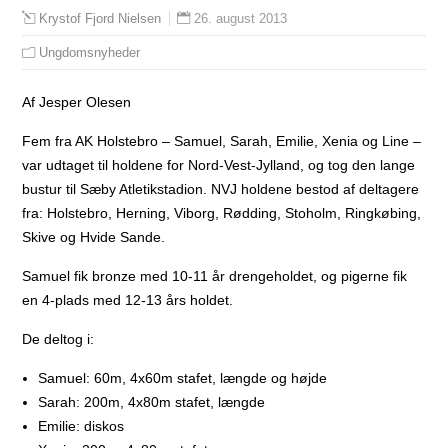
26. august 2013
Krystof Fjord Nielsen
Ungdomsnyheder
Af Jesper Olesen
Fem fra AK Holstebro – Samuel, Sarah, Emilie, Xenia og Line –
var udtaget til holdene for Nord-Vest-Jylland, og tog den lange
bustur til Sæby Atletikstadion. NVJ holdene bestod af deltagere
fra: Holstebro, Herning, Viborg, Rødding, Stoholm, Ringkøbing,
Skive og Hvide Sande.
Samuel fik bronze med 10-11 år drengeholdet, og pigerne fik
en 4-plads med 12-13 års holdet.
De deltog i:
Samuel: 60m, 4x60m stafet, længde og højde
Sarah: 200m, 4x80m stafet, længde
Emilie: diskos