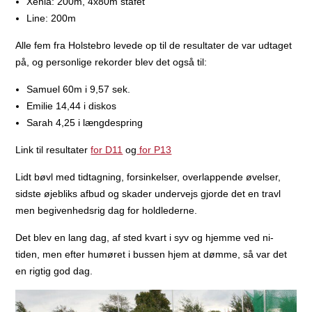
Xenia: 200m, 4x80m stafet
Line: 200m
Alle fem fra Holstebro levede op til de resultater de var udtaget
på, og personlige rekorder blev det også til:
Samuel 60m i 9,57 sek.
Emilie 14,44 i diskos
Sarah 4,25 i længdespring
Link til resultater
for D11
og
for P13
Lidt bøvl med tidtagning, forsinkelser, overlappende øvelser,
sidste øjebliks afbud og skader undervejs gjorde det en travl
men begivenhedsrig dag for holdlederne.
Det blev en lang dag, af sted kvart i syv og hjemme ved ni-
tiden, men efter humøret i bussen hjem at dømme, så var det
en rigtig god dag.