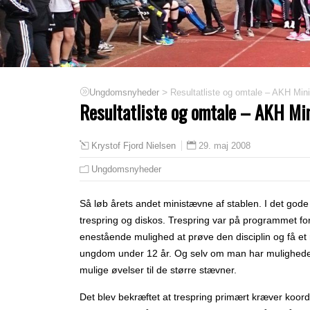
>
Resultatliste og omtale – AKH Min
Ungdomsnyheder
Resultatliste og omtale – AKH Mi
29. maj 2008
Krystof Fjord Nielsen
Ungdomsnyheder
Så løb årets andet ministævne af stablen. I det gode
trespring og diskos. Trespring var på programmet fo
enestående mulighed at prøve den disciplin og få et re
ungdom under 12 år. Og selv om man har muligheden 
mulige øvelser til de større stævner.
Det blev bekræftet at trespring primært kræver koor