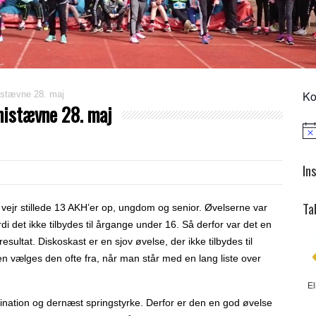
Ko
istævne 28. maj
nistævne 28. maj
Not
In
Ta
 vejr stillede 13 AKH’er op, ungdom og senior. Øvelserne var
rdi det
ikke tilbydes til årgange under 16. Så derfor var det en
sultat. Diskoskast er en sjov øvelse, der ikke tilbydes til
vælges den ofte fra, når man står med en lang liste over
El
dination og dernæst springstyrke. Derfor er den en god øvelse