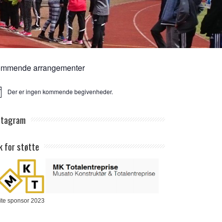
mmende arrangementer
Der er ingen kommende begivenheder.
ice
stagram
k for støtte
ite sponsor 2023