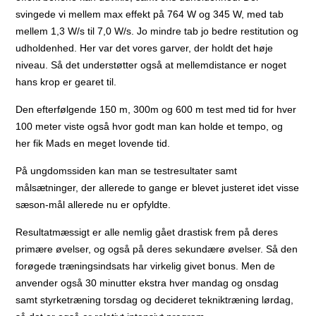
svingede vi mellem max effekt på 764 W og 345 W, med tab
mellem 1,3 W/s til 7,0 W/s. Jo mindre tab jo bedre restitution og
udholdenhed. Her var det vores garver, der holdt det høje
niveau. Så det understøtter også at mellemdistance er noget
hans krop er gearet til.
Den efterfølgende 150 m, 300m og 600 m test med tid for hver
100 meter viste også hvor godt man kan holde et tempo, og
her fik Mads en meget lovende tid.
På ungdomssiden kan man se testresultater samt
målsætninger, der allerede to gange er blevet justeret idet visse
sæson-mål allerede nu er opfyldte.
Resultatmæssigt er alle nemlig gået drastisk frem på deres
primære øvelser, og også på deres sekundære øvelser. Så den
forøgede træningsindsats har virkelig givet bonus. Men de
anvender også 30 minutter ekstra hver mandag og onsdag
samt styrketræning torsdag og decideret tekniktræning lørdag,