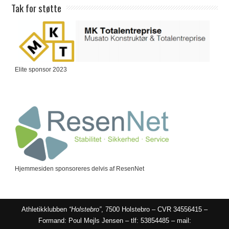
Tak for støtte
Elite sponsor 2023
Hjemmesiden sponsoreres delvis af ResenNet
Athletikklubben
“Holstebro”
, 7500 Holstebro – CVR 34556415 –
Formand: Poul Mejls Jensen – tlf: 53854485 – mail: