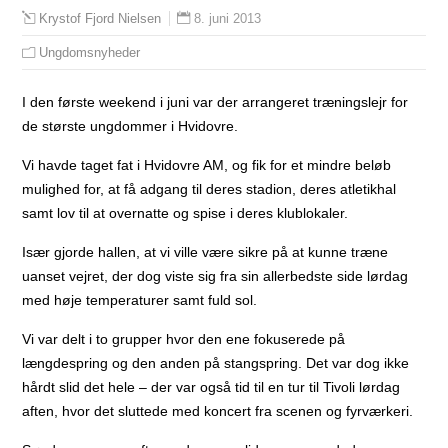
8. juni 2013
Krystof Fjord Nielsen
Ungdomsnyheder
I den første weekend i juni var der arrangeret træningslejr for
de største ungdommer i Hvidovre.
Vi havde taget fat i Hvidovre AM, og fik for et mindre beløb
mulighed for, at få adgang til deres stadion, deres atletikhal
samt lov til at overnatte og spise i deres klublokaler.
Især gjorde hallen, at vi ville være sikre på at kunne træne
uanset vejret, der dog viste sig fra sin allerbedste side lørdag
med høje temperaturer samt fuld sol.
Vi var delt i to grupper hvor den ene fokuserede på
længdespring og den anden på stangspring. Det var dog ikke
hårdt slid det hele – der var også tid til en tur til Tivoli lørdag
aften, hvor det sluttede med koncert fra scenen og fyrværkeri.