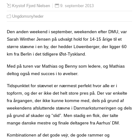
9. september 2013
Krystof Fjord Nielsen
Ungdomsnyheder
Den anden weekend i september, weekenden efter DMU, var
Sarah Winther Jensen på udvalgt hold for 14-15 årige til et
større stævne i en by, der hedder Löwenberger, der ligger 60
km fra Berlin i det tidligere Øst-Tyskland.
Med på turen var Mathias og Benny som ledere, og Mathias
deltog også med succes i to øvelser.
Tidspunktet for stævnet er nærmest perfekt hvor alle er i
topform, og der er ikke det helt store pres på. Der var enkelte
fra årgangen, der ikke kunne komme med, dels på grund af
weekendens afsluttende stævne i Danmarksturneringen og dels
på grund af skader og “slid”. Men stadig en flok, der talte
mange danske mestre og finale deltagere fra Aarhus’ DM.
Kombinationen af det gode vejr, de gode rammer og