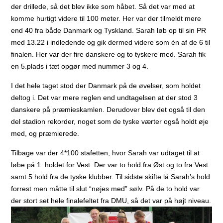
der drillede, så det blev ikke som håbet. Så det var med at
komme hurtigt videre til 100 meter. Her var der tilmeldt mere
end 40 fra både Danmark og Tyskland. Sarah løb op til sin PR
med 13.22 i indledende og gik dermed videre som én af de 6 til
finalen. Her var der fire danskere og to tyskere med. Sarah fik
en 5.plads i tæt opgør med nummer 3 og 4.
I det hele taget stod der Danmark på de øvelser, som holdet
deltog i. Det var mere reglen end undtagelsen at der stod 3
danskere på præmieskamlen. Derudover blev det også til den
del stadion rekorder, noget som de tyske værter også holdt øje
med, og præmierede.
Tilbage var der 4*100 stafetten, hvor Sarah var udtaget til at
løbe på 1. holdet for Vest. Der var to hold fra Øst og to fra Vest
samt 5 hold fra de tyske klubber. Til sidste skifte lå Sarah’s hold
forrest men måtte til slut “nøjes med” sølv. På de to hold var
der stort set hele finalefeltet fra DMU, så det var på højt niveau.