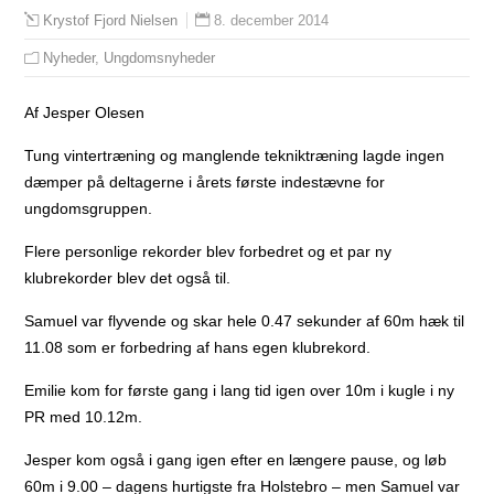
8. december 2014
Krystof Fjord Nielsen
Nyheder
,
Ungdomsnyheder
Af Jesper Olesen
Tung vintertræning og manglende tekniktræning lagde ingen
dæmper på deltagerne i årets første indestævne for
ungdomsgruppen.
Flere personlige rekorder blev forbedret og et par ny
klubrekorder blev det også til.
Samuel var flyvende og skar hele 0.47 sekunder af 60m hæk til
11.08 som er forbedring af hans egen klubrekord.
Emilie kom for første gang i lang tid igen over 10m i kugle i ny
PR med 10.12m.
Jesper kom også i gang igen efter en længere pause, og løb
60m i 9.00 – dagens hurtigste fra Holstebro – men Samuel var