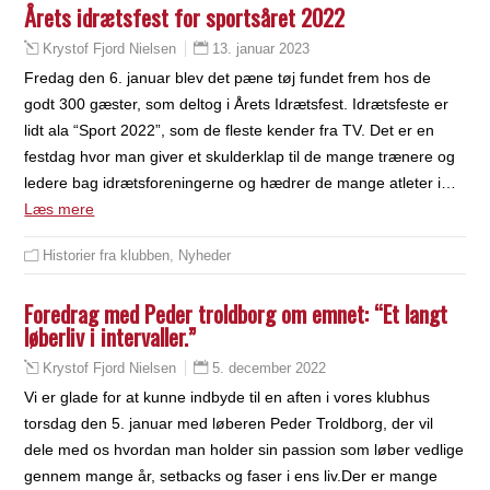
Årets idrætsfest for sportsåret 2022
13. januar 2023
Krystof Fjord Nielsen
Fredag den 6. januar blev det pæne tøj fundet frem hos de
godt 300 gæster, som deltog i Årets Idrætsfest. Idrætsfeste er
lidt ala “Sport 2022”, som de fleste kender fra TV. Det er en
festdag hvor man giver et skulderklap til de mange trænere og
ledere bag idrætsforeningerne og hædrer de mange atleter i…
Læs mere
Historier fra klubben
,
Nyheder
Foredrag med Peder troldborg om emnet: “Et langt
løberliv i intervaller.”
5. december 2022
Krystof Fjord Nielsen
Vi er glade for at kunne indbyde til en aften i vores klubhus
torsdag den 5. januar med løberen Peder Troldborg, der vil
dele med os hvordan man holder sin passion som løber vedlige
gennem mange år, setbacks og faser i ens liv.Der er mange