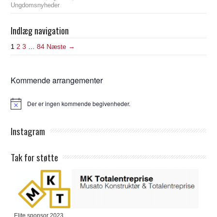
Ungdomsnyheder
Indlæg navigation
1
2
3
…
84
Næste →
Kommende arrangementer
Der er ingen kommende begivenheder.
Notice
Instagram
Tak for støtte
Elite sponsor 2023