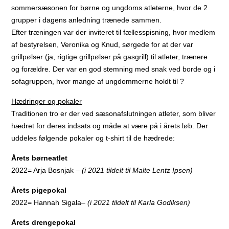
sommersæsonen for børne og ungdoms atleterne, hvor de 2
grupper i dagens anledning trænede sammen.
Efter træningen var der inviteret til fællesspisning, hvor medlem
af bestyrelsen, Veronika og Knud, sørgede for at der var
grillpølser (ja, rigtige grillpølser på gasgrill) til atleter, trænere
og forældre. Der var en god stemning med snak ved borde og i
sofagruppen, hvor mange af ungdommerne holdt til ?
Hædringer og pokaler
Traditionen tro er der ved sæsonafslutningen atleter, som bliver
hædret for deres indsats og måde at være på i årets løb. Der
uddeles følgende pokaler og t-shirt til de hædrede:
Årets børneatlet
2022= Arja Bosnjak
– (i 2021 tildelt til
Malte Lentz Ipsen)
Årets pigepokal
2022= Hannah Sigala
– (i 2021 tildelt til
Karla Godiksen)
Årets drengepokal