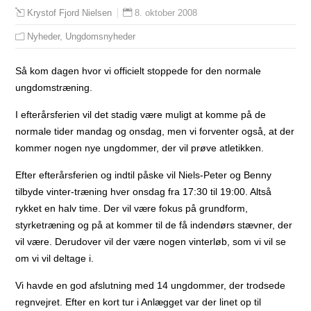
8. oktober 2008
Krystof Fjord Nielsen
Nyheder
,
Ungdomsnyheder
Så kom dagen hvor vi officielt stoppede for den normale
ungdomstræning.
I efterårsferien vil det stadig være muligt at komme på de
normale tider mandag og onsdag, men vi forventer også, at der
kommer nogen nye ungdommer, der vil prøve atletikken.
Efter efterårsferien og indtil påske vil Niels-Peter og Benny
tilbyde vinter-træning hver onsdag fra 17:30 til 19:00. Altså
rykket en halv time. Der vil være fokus på grundform,
styrketræning og på at kommer til de få indendørs stævner, der
vil være. Derudover vil der være nogen vinterløb, som vi vil se
om vi vil deltage i.
Vi havde en god afslutning med 14 ungdommer, der trodsede
regnvejret. Efter en kort tur i Anlægget var der linet op til