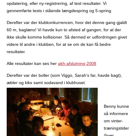
opdatering, eller ny-registrering, af test resultater. Vi
gennemførte tests i stående længdespring og 5-spring.
Derefter var der klubkonkurrencen, hvor det denne gang gjaldt
60 m, baglæns! Vi havde kun to afsted af gangen, for at der
ikke skulle komme kollisioner. Så dermed er udfordringen givet
videre til andre i klubben, for at se om de kan få bedre
resultater.
Alle resultater kan ses her
akh-afslutning-2008
Derefter var der boller (som Viggo, Sarah’s far, havde bagt),
æbler og kiks samt sodavand i klubhuset.
Benny kunne
så informere
om vinter-
træningstider
(hver