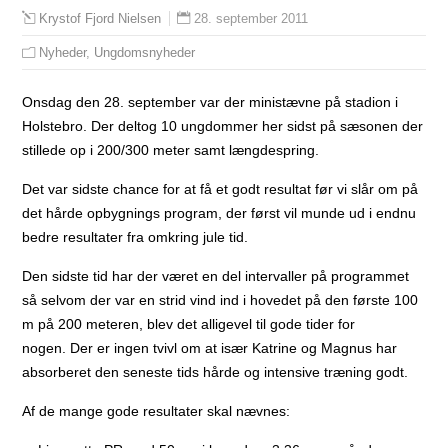
28. september 2011
Krystof Fjord Nielsen
Nyheder
,
Ungdomsnyheder
Onsdag den 28. september var der ministævne på stadion i
Holstebro. Der deltog 10 ungdommer her sidst på sæsonen der
stillede op i 200/300 meter samt længdespring.
Det var sidste chance for at få et godt resultat før vi slår om på
det hårde opbygnings program, der først vil munde ud i endnu
bedre resultater fra omkring jule tid.
Den sidste tid har der været en del intervaller på programmet
så selvom der var en strid vind ind i hovedet på den første 100
m på 200 meteren, blev det alligevel til gode tider for
nogen. Der er ingen tvivl om at især Katrine og Magnus har
absorberet den seneste tids hårde og intensive træning godt.
Af de mange gode resultater skal nævnes: