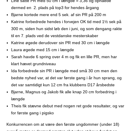
Line satte PR med 50 cm i længde = 3,36 og opnåede
dermed en 2. plads på top3 for hendes årgang
Bjarne kortede mere end 5 sek. af sin PR på 200 m
Katrine forbedrede hendes i forvejen OK tid med 1½ sek på
300 m, siden hun sidst løb den i juni, og som dengang rakte
til en 7. plads ved de vestdanske mesterskaber
Katrine øgede derudover sin PR med 30 cm i længde
Laura øgede med 15 cm i længde
Sarah havde 6 spring over 4 m og fik en lille PR, men har
klart hævet grundniveau
Ida forbedrede sin PR i længde med små 30 cm men den
bedste nyhed var, at det var første gang i år hun sprang, og
det var samtidigt kun 12 cm fra klubbens D17 årsbedste
Bjarne, Magnus og Jakob fik alle knap 20 cm forbedring i
længde
Theis fik stævne debut med nogen ret gode resultater, og var
for første gang i pigsko
Konkurrencen om at være den første ungdommer (under 18)