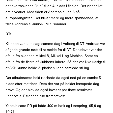
det overraskende “kun” til en 4. plads i finalen. Det vidner lidt
om niveauet. Med tiden er Andreas nu nr. 6 på
europaranglisten. Det bliver mere og mere spændende, at
følge Andreas til Junior-EM til sommer.
DT:
Klubben var som sagt samme dag i Aalborg til DT. Andreas var
af gode grunde nødt til at melde fra til DT. Derudover var der
afbud fra skadede Mikkel B, Mikkel L og Mathias. Samt en
afbud fra de fleste af klubbens løbere. Så der var ikke udsigt til,
at AKH kunne holde 2. pladsen i den samlede stilling.
Det afbudsramte hold rutchede da også ned på en samlet 5.
plads efter matchen. Dem der var på holdet kæmpede dog
bravt. Og der blev da også lavet et par flotte resultater
undervejs. Følgende bør fremhæves:
Yacoub satte PR på både 400 m hæk og i trespring, 65,9 og
10,71.