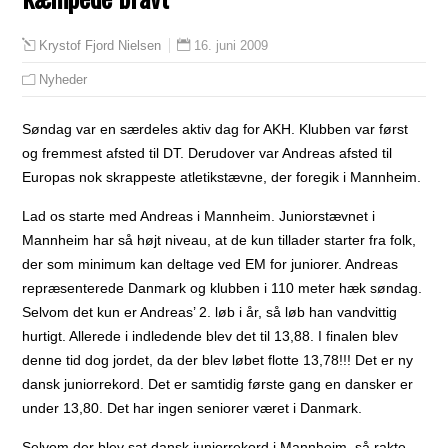
16. juni 2009
Krystof Fjord Nielsen
Nyheder
Søndag var en særdeles aktiv dag for AKH. Klubben var først
og fremmest afsted til DT. Derudover var Andreas afsted til
Europas nok skrappeste atletikstævne, der foregik i Mannheim.
Lad os starte med Andreas i Mannheim. Juniorstævnet i
Mannheim har så højt niveau, at de kun tillader starter fra folk,
der som minimum kan deltage ved EM for juniorer. Andreas
repræsenterede Danmark og klubben i 110 meter hæk søndag.
Selvom det kun er Andreas’ 2. løb i år, så løb han vandvittig
hurtigt. Allerede i indledende blev det til 13,88. I finalen blev
denne tid dog jordet, da der blev løbet flotte 13,78!!! Det er ny
dansk juniorrekord. Det er samtidig første gang en dansker er
under 13,80. Det har ingen seniorer været i Danmark.
Selvom der blev sat dansk juniorrekord i Mannheim, så rakte