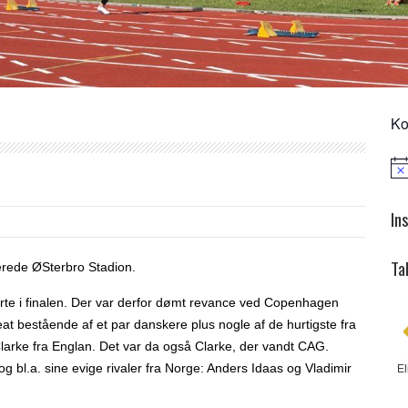
Ko
Not
In
Ta
rede ØSterbro Stadion.
yrte i finalen. Der var derfor dømt revance ved Copenhagen
eat bestående af et par danskere plus nogle af de hurtigste fra
arke fra Englan. Det var da også Clarke, der vandt CAG.
og bl.a. sine evige rivaler fra Norge: Anders Idaas og Vladimir
El