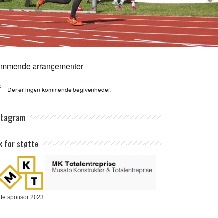
mmende arrangementer
Der er ingen kommende begivenheder.
ice
stagram
k for støtte
ite sponsor 2023