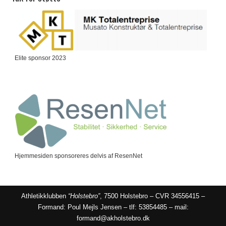
Elite sponsor 2023
Hjemmesiden sponsoreres delvis af ResenNet
Athletikklubben
“Holstebro”
, 7500 Holstebro – CVR 34556415 –
Formand: Poul Mejls Jensen – tlf: 53854485 – mail:
formand@akholstebro.dk