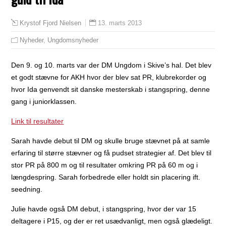
13. marts 2013
Krystof Fjord Nielsen
Nyheder
,
Ungdomsnyheder
Den 9. og 10. marts var der DM Ungdom i Skive’s hal. Det blev
et godt stævne for AKH hvor der blev sat PR, klubrekorder og
hvor Ida genvendt sit danske mesterskab i stangspring, denne
gang i juniorklassen.
Link til resultater
Sarah havde debut til DM og skulle bruge stævnet på at samle
erfaring til større stævner og få pudset strategier af. Det blev til
stor PR på 800 m og til resultater omkring PR på 60 m og i
længdespring. Sarah forbedrede eller holdt sin placering ift.
seedning.
Julie havde også DM debut, i stangspring, hvor der var 15
deltagere i P15, og der er ret usædvanligt, men også glædeligt.