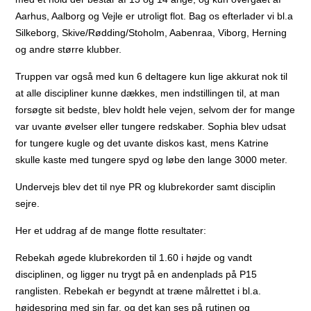
Aarhus, Aalborg og Vejle er utroligt flot. Bag os efterlader vi bl.a
Silkeborg, Skive/Rødding/Stoholm, Aabenraa, Viborg, Herning
og andre større klubber.
Truppen var også med kun 6 deltagere kun lige akkurat nok til
at alle discipliner kunne dækkes, men indstillingen til, at man
forsøgte sit bedste, blev holdt hele vejen, selvom der for mange
var uvante øvelser eller tungere redskaber. Sophia blev udsat
for tungere kugle og det uvante diskos kast, mens Katrine
skulle kaste med tungere spyd og løbe den lange 3000 meter.
Undervejs blev det til nye PR og klubrekorder samt disciplin
sejre.
Her et uddrag af de mange flotte resultater:
Rebekah øgede klubrekorden til 1.60 i højde og vandt
disciplinen, og ligger nu trygt på en andenplads på P15
ranglisten. Rebekah er begyndt at træne målrettet i bl.a.
højdespring med sin far, og det kan ses på rutinen og