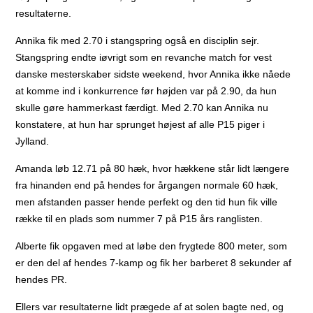
resultaterne.
Annika fik med 2.70 i stangspring også en disciplin sejr.
Stangspring endte iøvrigt som en revanche match for vest
danske mesterskaber sidste weekend, hvor Annika ikke nåede
at komme ind i konkurrence før højden var på 2.90, da hun
skulle gøre hammerkast færdigt. Med 2.70 kan Annika nu
konstatere, at hun har sprunget højest af alle P15 piger i
Jylland.
Amanda løb 12.71 på 80 hæk, hvor hækkene står lidt længere
fra hinanden end på hendes for årgangen normale 60 hæk,
men afstanden passer hende perfekt og den tid hun fik ville
række til en plads som nummer 7 på P15 års ranglisten.
Alberte fik opgaven med at løbe den frygtede 800 meter, som
er den del af hendes 7-kamp og fik her barberet 8 sekunder af
hendes PR.
Ellers var resultaterne lidt prægede af at solen bagte ned, og