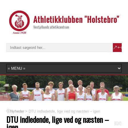
>
DTU indledende, lige ved og næsten – igen
Nyheder
DTU indledende, lige ved og næsten –
igen