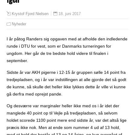
18. juni 2017
Krystof Fjord Nielsen
Nyheder
I år påtog Randers sig opgaven med at afholde den indledende
runde i DTU for vest, som er Danmarks turneringen for
ungdom. Her går de tre bedste hold videre til finalen i
september.
Sidste år var AKH pigerne i 12-15 år gruppen sølle 14 point fra
tredjepladsen, og i år var indstillingen at alle gjorde det så godt
de kunne, så skulle det heller ikke lykkes dette år ville vi kunne
gå derfra med oprejst pande.
Og desværre var marginaler heller ikke med os i år idet der
manglede 40 point op til Vejle på tredjepladsen, så selvom
holdet scorede 1100 point mere end sidste år, var det altså lige
præcis ikke nok. Men at ende som nummer 4 ud af 13 hold,
med et hold der består af 13 og 14 årige, og kun overgået af