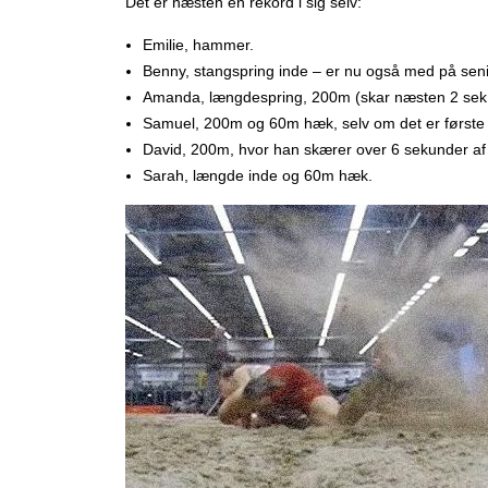
Det er næsten en rekord i sig selv:
Emilie, hammer.
Benny, stangspring inde – er nu også med på senio
Amanda, længdespring, 200m (skar næsten 2 sek.
Samuel, 200m og 60m hæk, selv om det er første 
David, 200m, hvor han skærer over 6 sekunder af
Sarah, længde inde og 60m hæk.