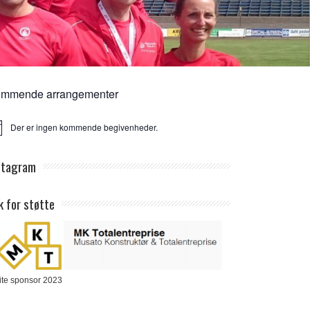
mmende arrangementer
Der er ingen kommende begivenheder.
ice
stagram
k for støtte
ite sponsor 2023