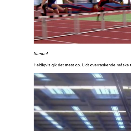
Samuel
Heldigvis gik det mest op. Lidt overraskende måske t