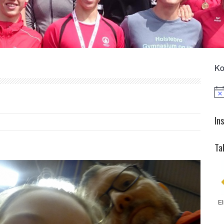
Ko
Not
In
Ta
El