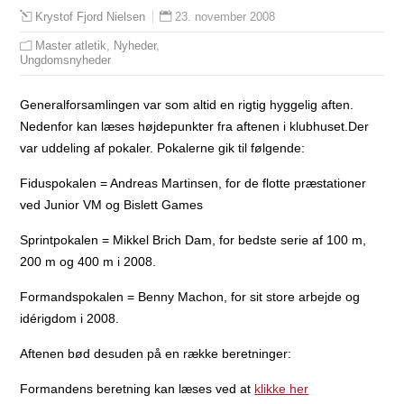
23. november 2008
Krystof Fjord Nielsen
Master atletik
,
Nyheder
,
Ungdomsnyheder
Generalforsamlingen var som altid en rigtig hyggelig aften.
Nedenfor kan læses højdepunkter fra aftenen i klubhuset.
Der
var uddeling af pokaler. Pokalerne gik til følgende:
Fiduspokalen = Andreas Martinsen, for de flotte præstationer
ved Junior VM og Bislett Games
Sprintpokalen = Mikkel Brich Dam, for bedste serie af 100 m,
200 m og 400 m i 2008.
Formandspokalen = Benny Machon, for sit store arbejde og
idérigdom i 2008.
Aftenen bød desuden på en række beretninger:
Formandens beretning kan læses ved at
klikke her