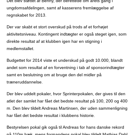
Det blev støttet af Benny, der berettede om årets gang i
ungdomsafdelingen, samt af kasserens fremlæggelse af
regnskabet for 2013.
Der var skabt et stort overskud på trods af et forhøjet
aktivitetsniveau. Kontingent indtægter er også steget igen, som
direkte resultat af at klubben igen har en stigning i
medlemstallet.
Budgettet for 2014 viste et underskud på godt 10.000, blandt
andet som resultat af en forventning i tab af sponsorindtægter
samt en beslutning om at bruge den del midler på
træneruddannelse.
Der blev uddelt pokaler, hvor Sprinterpokalen, der gives til den
atlet der samlet har fået det bedste resultat på 100, 200 og 400
m. Den blev tildelt Andreas Martinsen, der uden sammenligning
har fået det bedste resultat i klubbens historie.
Bestyrelsen pokal gik også til Andreas for hans danske rekord
på 110m hæk, mens formandens pokal blev tildelt Mathias Dahl