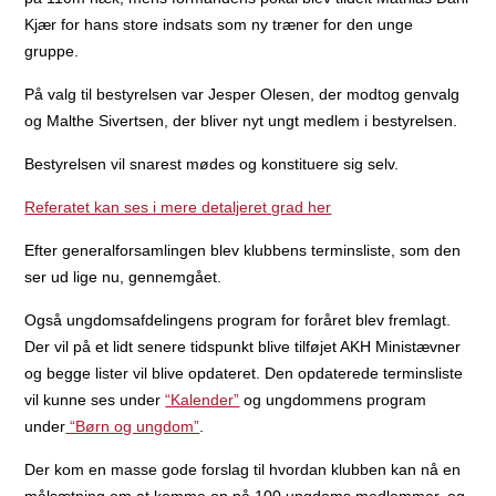
Kjær for hans store indsats som ny træner for den unge
gruppe.
På valg til bestyrelsen var Jesper Olesen, der modtog genvalg
og Malthe Sivertsen, der bliver nyt ungt medlem i bestyrelsen.
Bestyrelsen vil snarest mødes og konstituere sig selv.
Referatet kan ses i mere detaljeret grad her
Efter generalforsamlingen blev klubbens terminsliste, som den
ser ud lige nu, gennemgået.
Også ungdomsafdelingens program for foråret blev fremlagt.
Der vil på et lidt senere tidspunkt blive tilføjet AKH Ministævner
og begge lister vil blive opdateret. Den opdaterede terminsliste
vil kunne ses under
“Kalender”
og ungdommens program
under
“Børn og ungdom”
.
Der kom en masse gode forslag til hvordan klubben kan nå en
målsætning om at komme op på 100 ungdoms medlemmer, og