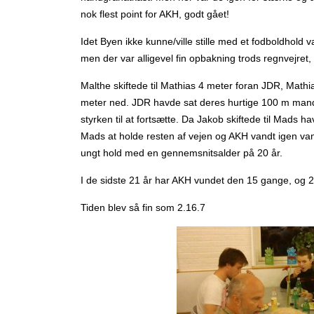
nok flest point for AKH, godt gået!
Idet Byen ikke kunne/ville stille med et fodboldhold v
men der var alligevel fin opbakning trods regnvejret,
Malthe skiftede til Mathias 4 meter foran JDR, Mathi
meter ned. JDR havde sat deres hurtige 100 m mand
styrken til at fortsætte. Da Jakob skiftede til Mads h
Mads at holde resten af vejen og AKH vandt igen van
ungt hold med en gennemsnitsalder på 20 år.
I de sidste 21 år har AKH vundet den 15 gange, og 20
Tiden blev så fin som 2.16.7