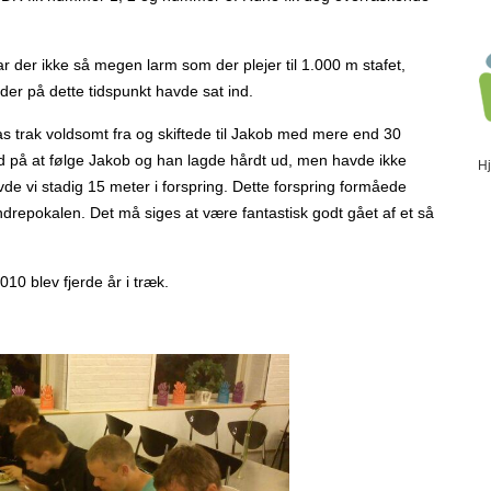
ar der ikke så megen larm som der plejer til 1.000 m stafet,
 der på dette tidspunkt havde sat ind.
as trak voldsomt fra og skiftede til Jakob med mere end 30
 på at følge Jakob og han lagde hårdt ud, men havde ikke
H
avde vi stadig 15 meter i forspring. Dette forspring formåede
drepokalen. Det må siges at være fantastisk godt gået af et så
10 blev fjerde år i træk.