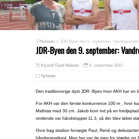
>
JDR-Byen den 9. september: Vandrepokalen 
Nyheder
JDR-Byen den 9. september: Vandr
9. september 2010
Krystof Fjord Nielsen
Nyheder
Den traditionsrige dyst JDR -Byen hvor AKH har en lill
For AKH var den første konkurrence 100 m , hvor kase
Mathias med 30 cm. Jakob kom ind på en tredjeplad
vindende var håndstoppet 11.3, så der blev løbet stæ
Ovre bag stadion forsøgte Paul, René og debutanten
håndgranatkast. Men her var de igen for stærke og