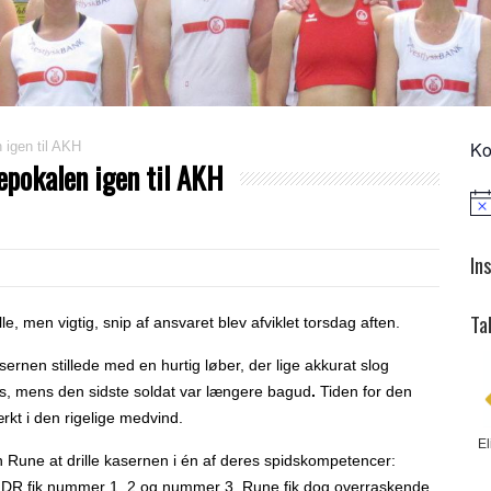
Ko
igen til AKH
epokalen igen til AKH
Not
In
Ta
e, men vigtig, snip af ansvaret blev afviklet torsdag aften.
rnen stillede med en hurtig løber, der lige akkurat slog
s, mens den sidste soldat var længere bagud
.
Tiden for den
rkt i den rigelige medvind.
El
 Rune at drille kasernen i én af deres spidskompetencer:
 JDR fik nummer 1, 2 og nummer 3. Rune fik dog overraskende