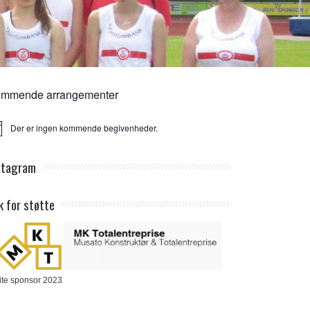
mmende arrangementer
Der er ingen kommende begivenheder.
ice
stagram
k for støtte
ite sponsor 2023