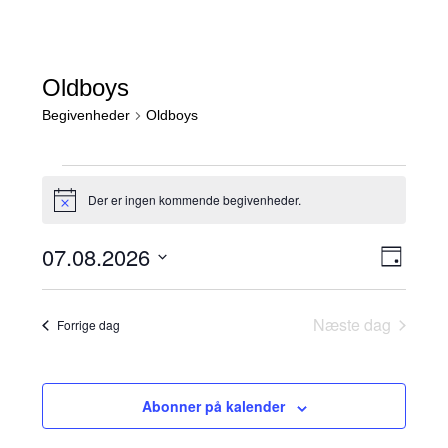
Oldboys
Begivenheder
Oldboys
Begivenheder
for
Der er ingen kommende begivenheder.
Notice
7.
august
N
B
07.08.2026
Dag
e
2026
a
Vælg
g
v
dato.
i
Næste dag
i
Forrige dag
v
g
e
a
n
h
t
Abonner på kalender
e
i
d