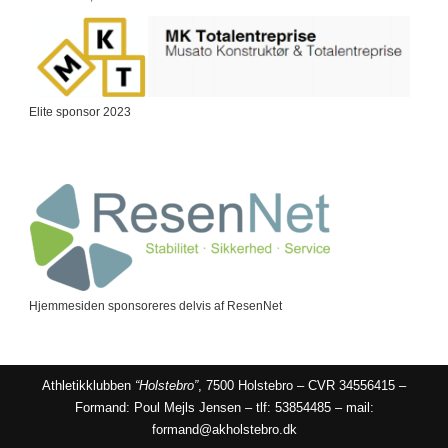
Elite sponsor 2023
Hjemmesiden sponsoreres delvis af ResenNet
Athletikklubben
“Holstebro”
, 7500 Holstebro – CVR 34556415 –
Formand: Poul Mejls Jensen – tlf: 53854485 – mail:
formand@akholstebro.dk