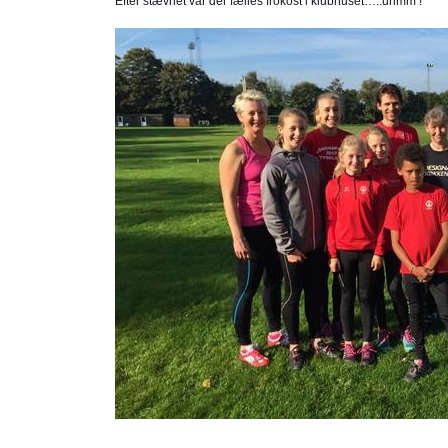
Efter stævnet var der fælles frokost i klubhuset…..uhmm !