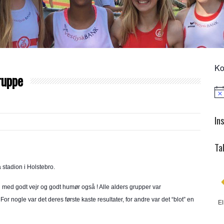
Ko
ruppe
Not
In
Ta
 stadion i Holstebro.
g med godt vejr og godt humør også ! Alle alders grupper var
or nogle var det deres første kaste resultater, for andre var det “blot” en
El