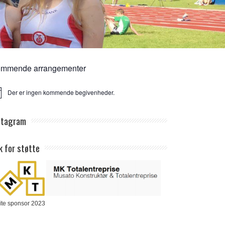
mmende arrangementer
Der er ingen kommende begivenheder.
ice
stagram
k for støtte
ite sponsor 2023