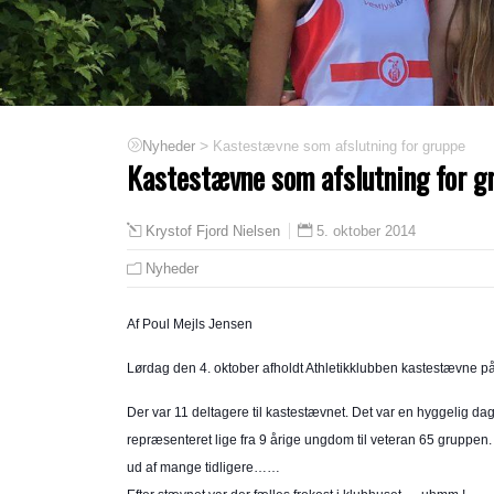
>
Kastestævne som afslutning for gruppe
Nyheder
Kastestævne som afslutning for g
5. oktober 2014
Krystof Fjord Nielsen
Nyheder
Af Poul Mejls Jensen
Lørdag den 4. oktober afholdt Athletikklubben kastestævne på
Der var 11 deltagere til kastestævnet. Det var en hyggelig da
repræsenteret lige fra 9 årige ungdom til veteran 65 gruppen. F
ud af mange tidligere……