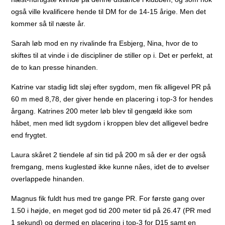
også ville kvalificere hende til DM for de 14-15 årige. Men det
kommer så til næste år.
Sarah løb mod en ny rivalinde fra Esbjerg, Nina, hvor de to
skiftes til at vinde i de discipliner de stiller op i. Det er perfekt, at
de to kan presse hinanden.
Katrine var stadig lidt sløj efter sygdom, men fik alligevel PR på
60 m med 8,78, der giver hende en placering i top-3 for hendes
årgang. Katrines 200 meter løb blev til gengæld ikke som
håbet, men med lidt sygdom i kroppen blev det alligevel bedre
end frygtet.
Laura skåret 2 tiendele af sin tid på 200 m så der er der også
fremgang, mens kuglestød ikke kunne nåes, idet de to øvelser
overlappede hinanden.
Magnus fik fuldt hus med tre gange PR. For første gang over
1.50 i højde, en meget god tid 200 meter tid på 26.47 (PR med
1 sekund) og dermed en placering i top-3 for D15 samt en