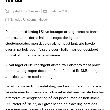
5. februar 2012
Krystof Fjord Nielsen
Nyheder
,
Ungdomsnyheder
På en ret kold lørdag i Skive forsøgte arrangørerne at banke
temperaturen i deres hal op til noget der lignede
stuetemperatur, men det blev aldrig rigtigt lunt, alle havde
overtøj på hele tiden. Visse steder i hallen var der decideret
hundekoldt, men det er jo vilkårene.
Vi var taget et lille kontingent afsted fra Holstebro for at prøve
formen af, og nogen decideret for at få en tid ift. DMU, der jo
afholdes samme sted om 4 uger.
Sarah havde en lidt blandet dag, med en 60 meter hvor starten
kiksede men hvor resultatet alligevel er det næstbedste hun har
præsteret, et længdespring på det jævne, men en helt utrolig
200 meter på 28.77, der giver hende en placering som den
næst-hurtigste kvinde på denne distance i klubben, og som nok