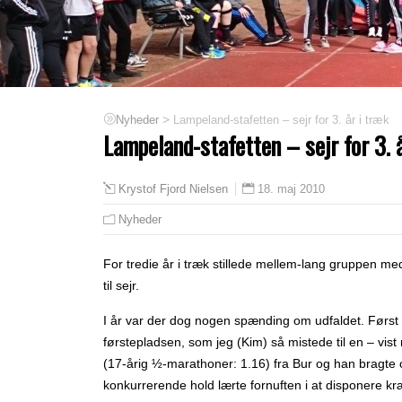
>
Lampeland-stafetten – sejr for 3. år i træk
Nyheder
Lampeland-stafetten – sejr for 3. 
18. maj 2010
Krystof Fjord Nielsen
Nyheder
For tredie år i træk stillede mellem-lang gruppen med 
til sejr.
I år var der dog nogen spænding om udfaldet. Først
førstepladsen, som jeg (Kim) så mistede til en – v
(17-årig ½-marathoner: 1.16) fra Bur og han bragte 
konkurrerende hold lærte fornuften i at disponere kr