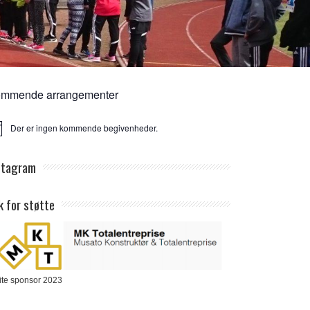
mmende arrangementer
Der er ingen kommende begivenheder.
ice
stagram
k for støtte
ite sponsor 2023