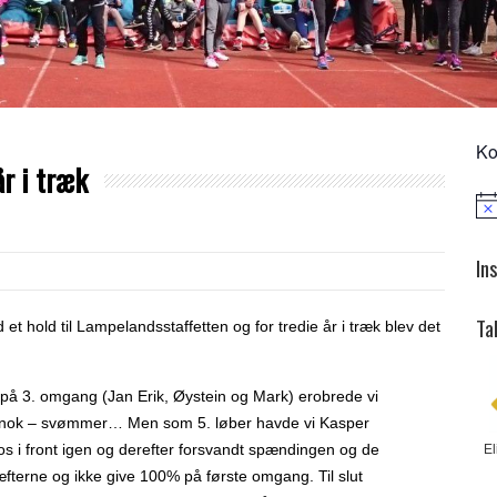
Ko
år i træk
Not
In
Ta
et hold til Lampelandsstaffetten og for tredie år i træk blev det
 på 3. omgang (Jan Erik, Øystein og Mark) erobrede vi
ist nok – svømmer… Men som 5. løber havde vi Kasper
os i front igen og derefter forsvandt spændingen og de
El
æfterne og ikke give 100% på første omgang. Til slut