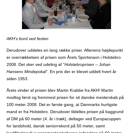
AKH’s bord ved festen
Derudover uddeles en lang række priser. Aftenens højdepunkt
er overrækkelsen af prisen som Årets Sportsnavn i Holstebro
2008.
Det sker ved udeling af ”
Holstebroprisen – Johan
Hansens Mindepokal
”. En pris der er blevet uddelt hvert år
siden 1953.
Årets vinder af prisen blev Martin Krabbe fra AKH! Martin
modtog først og fremmest prisen for sit danske mesterskab på
100 meter 2008.
Det er første gang, at Danmarks hurtigste
mand er fra Holstebro.
Derudover tildeltes prisen på baggrund
af DM på 60 meter (4. år i træk), deltager ved Europacuppen
for landshold, dansk seniorrekord på 50 meter, samt
kvalifikation til europamesterskaberne indendørs på 60 meter.