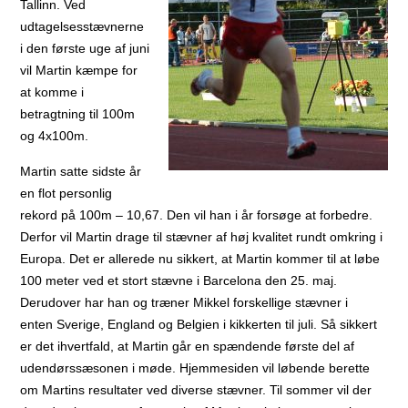
Tallinn. Ved
udtagelsesstævnerne
i den første uge af juni
vil Martin kæmpe for
at komme i
betragtning til 100m
og 4x100m.
Martin satte sidste år
en flot personlig
rekord på 100m – 10,67. Den vil han i år forsøge at forbedre.
Derfor vil Martin drage til stævner af høj kvalitet rundt omkring i
Europa. Det er allerede nu sikkert, at Martin kommer til at løbe
100 meter ved et stort stævne i Barcelona den 25. maj.
Derudover har han og træner Mikkel forskellige stævner i
enten Sverige, England og Belgien i kikkerten til juli. Så sikkert
er det ihvertfald, at Martin går en spændende første del af
udendørssæsonen i møde. Hjemmesiden vil løbende berette
om Martins resultater ved diverse stævner. Til sommer vil der