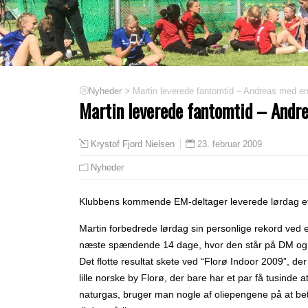
>
Martin leverede fantomtid – Andreas med e
Nyheder
Martin leverede fantomtid – Andr
23. februar 2009
Krystof Fjord Nielsen
Nyheder
Klubbens kommende EM-deltager leverede lørdag et 
Martin forbedrede lørdag sin personlige rekord ved 
næste spændende 14 dage, hvor den står på DM o
Det flotte resultat skete ved “Florø Indoor 2009”, der
lille norske by Florø, der bare har et par få tusinde 
naturgas, bruger man nogle af oliepengene på at betal