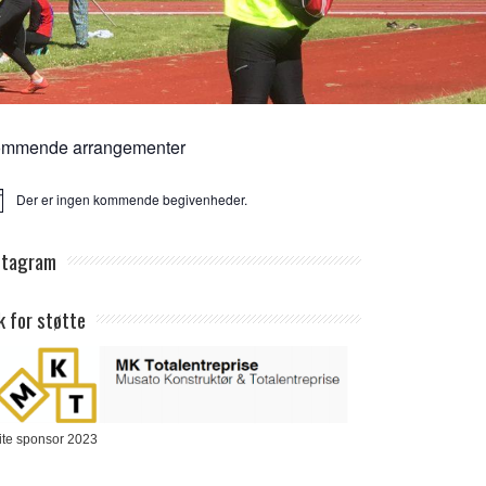
mmende arrangementer
Der er ingen kommende begivenheder.
ice
stagram
k for støtte
ite sponsor 2023