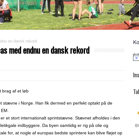
Ko
ndnu en dansk rekord
eas med endnu en dansk rekord
Not
In
Ta
brag af et løb
et stævne i Norge. Han fik dermed en perfekt optakt på de
g EM.
 er et stort internationalt sprintstævne. Stævnet afholdes i den
atletikgale indbyggere. Da byen samtidig er rig på olie og
El
e for, at nogle af europas bedste sprintere kan blive fløjet op