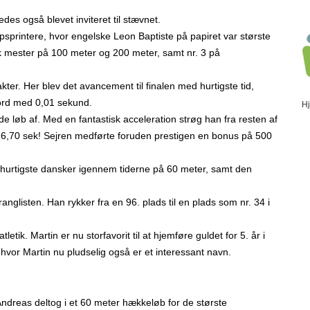
es også blevet inviteret til stævnet.
printere, hvor engelske Leon Baptiste på papiret var største
sk mester på 100 meter og 200 meter, samt nr. 3 på
kter. Her blev det avancement til finalen med hurtigste tid,
kord med 0,01 sekund.
H
de løb af. Med en fantastisk acceleration strøg han fra resten af
n 6,70 sek! Sejren medførte foruden prestigen en bonus på 500
hurtigste dansker igennem tiderne på 60 meter, samt den
nglisten. Han rykker fra en 96. plads til en plads som nr. 34 i
ik. Martin er nu storfavorit til at hjemføre guldet for 5. år i
vor Martin nu pludselig også er et interessant navn.
ndreas deltog i et 60 meter hækkeløb for de største