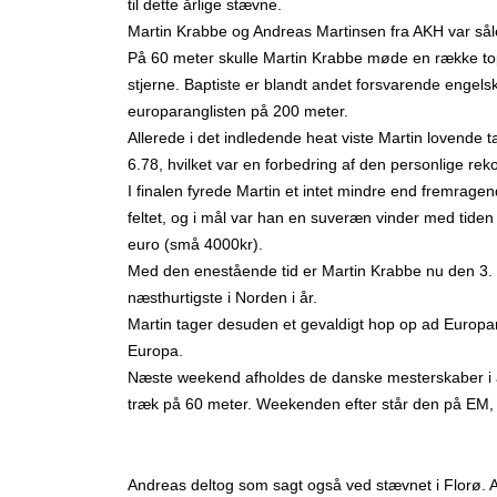
til dette årlige stævne.
Martin Krabbe og Andreas Martinsen fra AKH var såled
På 60 meter skulle Martin Krabbe møde en række tops
stjerne. Baptiste er blandt andet forsvarende engel
europaranglisten på 200 meter.
Allerede i det indledende heat viste Martin lovende ta
6.78, hvilket var en forbedring af den personlige re
I finalen fyrede Martin et intet mindre end fremragen
feltet, og i mål var han en suveræn vinder med tide
euro (små 4000kr).
Med den enestående tid er Martin Krabbe nu den 3. 
næsthurtigste i Norden i år.
Martin tager desuden et gevaldigt hop op ad Europara
Europa.
Næste weekend afholdes de danske mesterskaber i atlet
træk på 60 meter. Weekenden efter står den på EM, h
Andreas deltog som sagt også ved stævnet i Florø. A