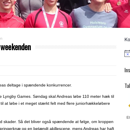
Ko
en
i weekenden
Not
In
Ta
as deltage i spændende konkurrencer.
srige Lyngby Games. Søndag skal Andreas løbe 110 meter hæk til
il at løbe i et meget stærkt felt med flere juniorhækkeløbere
El
d skader. Så det bliver også spændende at følge, om kroppen
 springerknæ og en betændt akillescene, mens Andreas har haft