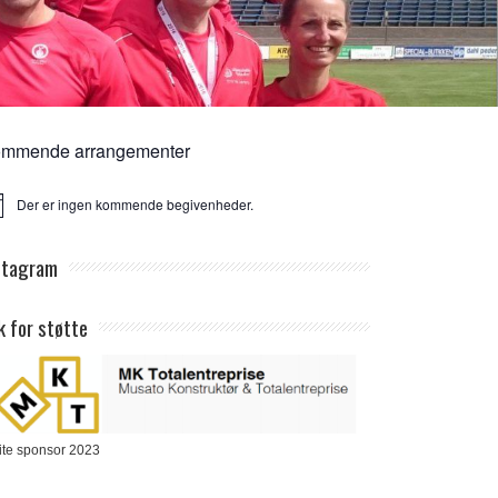
mmende arrangementer
Der er ingen kommende begivenheder.
ice
stagram
k for støtte
ite sponsor 2023