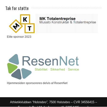
Tak for støtte
Elite sponsor 2023
Hjemmesiden sponsoreres delvis af ResenNet
Athletikklubben
“Holstebro”
, 7500 Holstebro – CVR 34556415 –