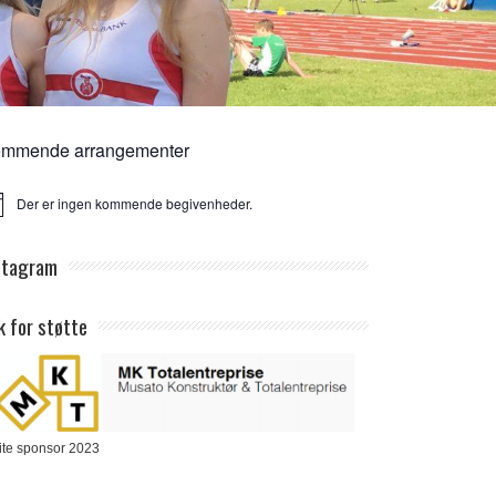
mmende arrangementer
Der er ingen kommende begivenheder.
ice
stagram
k for støtte
ite sponsor 2023