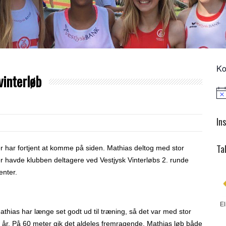
Ko
vinterløb
Not
In
Ta
der har fortjent at komme på siden. Mathias deltog med stor
r havde klubben deltagere ved Vestjysk Vinterløbs 2. runde
enter.
El
thias har længe set godt ud til træning, så det var med stor
i år. På 60 meter gik det aldeles fremragende. Mathias løb både