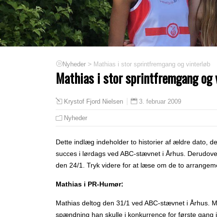
>
Mathias i stor sprintfremgang og vinterløb
Nyheder
Mathias i stor sprintfremgang og 
3. februar 2009
Krystof Fjord Nielsen
Nyheder
Dette indlæg indeholder to historier af ældre dato, 
succes i lørdags ved ABC-stævnet i Århus. Derudove
den 24/1. Tryk videre for at læse om de to arrangem
Mathias i PR-Humør:
Mathias deltog den 31/1 ved ABC-stævnet i Århus. Ma
spændning han skulle i konkurrence for første gang 