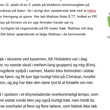
 en 11. plads til en 3. plads på klubbens seniorrangliste på
ndreas på listen. Se i øvrigt den opdaterede liste ved at
klikke
r fremgang at spore. Her løb Mathias flotte 8,77, hvilket er PR
reas på fornem vis en uge forinden havde sat ny
ens hurtigste tid nogensinde på 60 meter hæk. Mathias må dog
en. Det bliver spændende at følge Mathias i de kommende
H
gik i skovene ved kasernen. AK Holstebro var i dag
ter, nu nyeste skud i mellem-lang gruppen) og mig (Kim).
gsferie sydpå i varmen, Martin blev forhindret i sidste
e hjem, og fik kun lige hurtigt hilst på Christian, hvorfor
n, og jeg har ikke den store lyst til at fortælle om min
ed i spidsen i et tilsyneladende overkommeligt tempo, som
d sidste runde blev jeg også hurtigt træt, men holdt da
ve overhalet af flere og flere løbere, som faktisk ikke løb