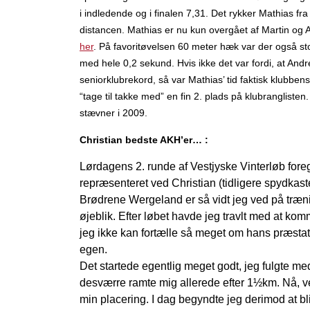
i indledende og i finalen 7,31. Det rykker Mathias fra
distancen. Mathias er nu kun overgået af Martin og A
her
. På favoritøvelsen 60 meter hæk var der også sto
med hele 0,2 sekund. Hvis ikke det var fordi, at And
seniorklubrekord, så var Mathias’ tid faktisk klubb
“tage til takke med” en fin 2. plads på klubranglist
stævner i 2009.
Christian bedste AKH’er… :
Lørdagens 2. runde af Vestjyske Vinterløb fore
repræsenteret ved Christian (tidligere spydkas
Brødrene Wergeland er så vidt jeg ved på trænin
øjeblik. Efter løbet havde jeg travlt med at komm
jeg ikke kan fortælle så meget om hans præstatio
egen.
Det startede egentlig meget godt, jeg fulgte m
desværre ramte mig allerede efter 1½km. Nå, ve
min placering. I dag begyndte jeg derimod at bli