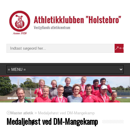
>
Medaljehøst ved DM-Mangekamp
Master atletik
Medaljehøst ved DM-Mangekamp