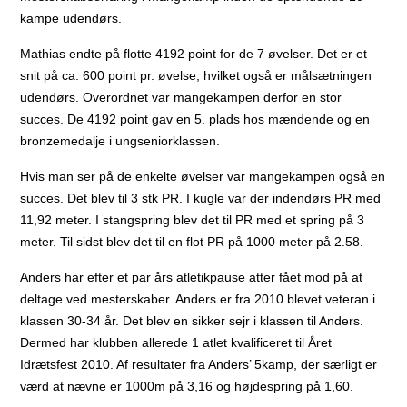
kampe udendørs.
Mathias endte på flotte 4192 point for de 7 øvelser. Det er et
snit på ca. 600 point pr. øvelse, hvilket også er målsætningen
udendørs. Overordnet var mangekampen derfor en stor
succes. De 4192 point gav en 5. plads hos mændende og en
bronzemedalje i ungseniorklassen.
Hvis man ser på de enkelte øvelser var mangekampen også en
succes. Det blev til 3 stk PR. I kugle var der indendørs PR med
11,92 meter. I stangspring blev det til PR med et spring på 3
meter. Til sidst blev det til en flot PR på 1000 meter på 2.58.
Anders har efter et par års atletikpause atter fået mod på at
deltage ved mesterskaber. Anders er fra 2010 blevet veteran i
klassen 30-34 år. Det blev en sikker sejr i klassen til Anders.
Dermed har klubben allerede 1 atlet kvalificeret til Året
Idrætsfest 2010. Af resultater fra Anders’ 5kamp, der særligt er
værd at nævne er 1000m på 3,16 og højdespring på 1,60.