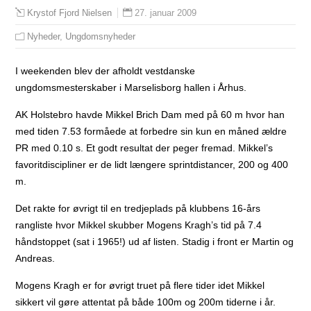
27. januar 2009
Krystof Fjord Nielsen
Nyheder
,
Ungdomsnyheder
I weekenden blev der afholdt vestdanske
ungdomsmesterskaber i Marselisborg hallen i Århus.
AK Holstebro havde Mikkel Brich Dam med på 60 m hvor han
med tiden 7.53 formåede at forbedre sin kun en måned ældre
PR med 0.10 s. Et godt resultat der peger fremad. Mikkel’s
favoritdiscipliner er de lidt længere sprintdistancer, 200 og 400
m.
Det rakte for øvrigt til en tredjeplads på klubbens 16-års
rangliste hvor Mikkel skubber Mogens Kragh’s tid på 7.4
håndstoppet (sat i 1965!) ud af listen. Stadig i front er Martin og
Andreas.
Mogens Kragh er for øvrigt truet på flere tider idet Mikkel
sikkert vil gøre attentat på både 100m og 200m tiderne i år.